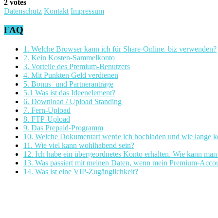
2 votes
Datenschutz
Kontakt
Impressum
FAQ
1. Welche Browser kann ich für Share-Online. biz verwenden?
2. Kein Kosten-Sammelkonto
3. Vorteile des Premium-Benutzers
4. Mit Punkten Geld verdienen
5. Bonus- und Partneranträge
5.1 Was ist das Ideenelement?
6. Download / Upload Standing
7. Fern-Upload
8. FTP-Upload
9. Das Prepaid-Programm
10. Welche Dokumentart werde ich hochladen und wie lange k
11. Wie viel kann wohlhabend sein?
12. Ich habe ein übergeordnetes Konto erhalten. Wie kann ma
13. Was passiert mit meinen Daten, wenn mein Premium-Accoun
14. Was ist eine VIP-Zugänglichkeit?